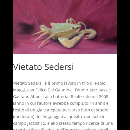
Vietato Sedersi
‘Vietato Sedersi’ è il primo lavoro in trio di Paolo
Maggi, con Felice Del Gaudio al Fender Jazz bass e
Gaetano Alfonsi alla batteria. Realizzato nel 2008,
(anno in cui l’autore avrebbe compiuto 44 anni) è
l’esito di un già variegato percorso fatto di studio
(moderato) del linguaggio acquisito, non solo in
campo jazzistico, e allo stesso tempo ricerca di una
propria cifra stilistica, nell’improvvisazione e nella