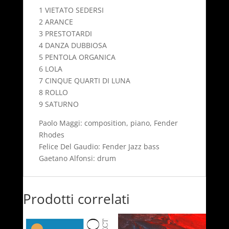
1 VIETATO SEDERSI
2 ARANCE
3 PRESTOTARDI
4 DANZA DUBBIOSA
5 PENTOLA ORGANICA
6 LOLA
7 CINQUE QUARTI DI LUNA
8 ROLLO
9 SATURNO
Paolo Maggi: composition, piano, Fender
Rhodes
Felice Del Gaudio: Fender Jazz bass
Gaetano Alfonsi: drum
Prodotti correlati