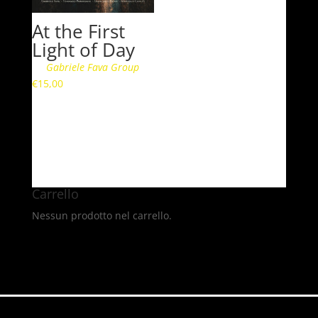
At the First
Light of Day
Gabriele Fava Group
€
15,00
Carrello
Nessun prodotto nel carrello.