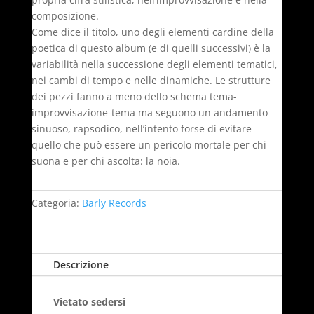
composizione.
Come dice il titolo, uno degli elementi cardine della
poetica di questo album (e di quelli successivi) è la
variabilità nella successione degli elementi tematici,
nei cambi di tempo e nelle dinamiche. Le strutture
dei pezzi fanno a meno dello schema tema-
improvvisazione-tema ma seguono un andamento
sinuoso, rapsodico, nell’intento forse di evitare
quello che può essere un pericolo mortale per chi
suona e per chi ascolta: la noia.
Categoria:
Barly Records
Descrizione
Vietato sedersi