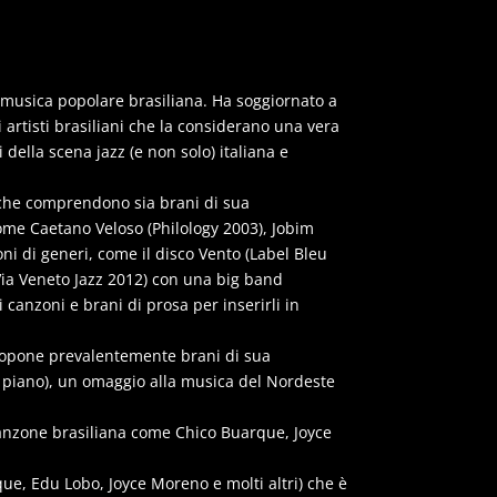
la musica popolare brasiliana. Ha soggiornato a
artisti brasiliani che la considerano una vera
ella scena jazz (e non solo) italiana e
cd che comprendono sia brani di sua
come Caetano Veloso (Philology 2003), Jobim
oni di generi, come il disco Vento (Label Bleu
Via Veneto Jazz 2012) con una big band
 canzoni e brani di prosa per inserirli in
 propone prevalentemente brani di sua
l piano), un omaggio alla musica del Nordeste
a canzone brasiliana come Chico Buarque, Joyce
rque, Edu Lobo, Joyce Moreno e molti altri) che è