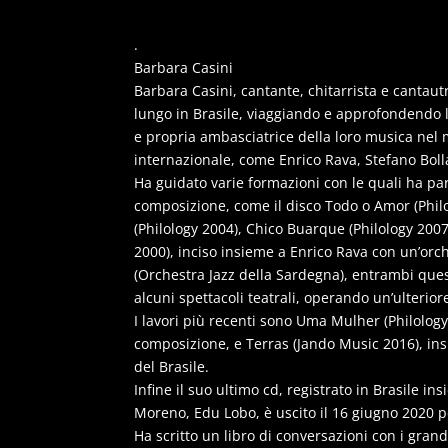
.
Barbara Casini
Barbara Casini, cantante, chitarrista e cantaut
lungo in Brasile, viaggiando e approfondendo l
e propria ambasciatrice della loro musica nel 
internazionale, come Enrico Rava, Stefano Boll
Ha guidato varie formazioni con le quali ha par
composizione, come il disco Todo o Amor (Philo
(Philology 2004), Chico Buarque (Philology 2007)
2000), inciso insieme a Enrico Rava con un’orc
(Orchestra Jazz della Sardegna), entrambi questi
alcuni spettacoli teatrali, operando un’ulterio
I lavori più recenti sono Uma Mulher (Philolog
composizione, e Terras (Jando Music 2016), ins
del Brasile.
Infine il suo ultimo cd, registrato in Brasile 
Moreno, Edu Lobo, è uscito il 16 giugno 2020 pe
Ha scritto un libro di conversazioni con i grand