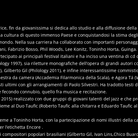
rice, fin da giovanissima si dedica allo studio e alla diffusione del
a cultura di questo immenso Paese e conquistandosi la stima degli 
mondo. Nella sua carriera ha collaborato con importanti personaggi d
ani, Fabrizio Bosso, Phil Woods, Lee Konitz, Toninho Horta, Guinga.
tecipato ai principali festival italiani e ha inciso una ventina di 
logy 1997), sia riletture monografiche dell’opera di grandi autori 
, Gilberto Gil (Philology 2011), e infine interessantissime commisti
hestra da camera (Accademia Filarmonica della Scala), e Agora Tá (
 ultimi con gli arrangiamenti di Paolo Silvestri. Ha tradotto testi di
re fecondo connubio, quello fra musica e recitazione.
y 2015) realizzato con due gruppi di giovani talenti del jazz e che
ieme al Duo Taufic (Roberto Taufic alla chitarra e Eduardo Taufic a
insieme a Toninho Horta, con la partecipazione di nomi illustri dell
r l’etichetta Encore .
i compositori popolari brasiliani (Gilberto Gil, Ivan Lins,Chico Bua