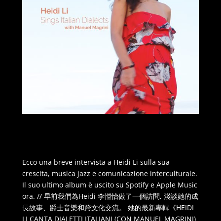
Ecco una breve intervista a Heidi Li sulla sua
crescita, musica jazz e comunicazione interculturale.
Il suo ultimo album
è uscito su Spotify e Apple Music
ora. // 早前我們為Heidi 李愷怡做了一個訪問, 淺談她的成
長故事、爵士音樂和跨文化交流。 她的最新專輯《HEIDI
LI CANTA DIALETTI ITALIANI (CON MANUEL MAGRINI)