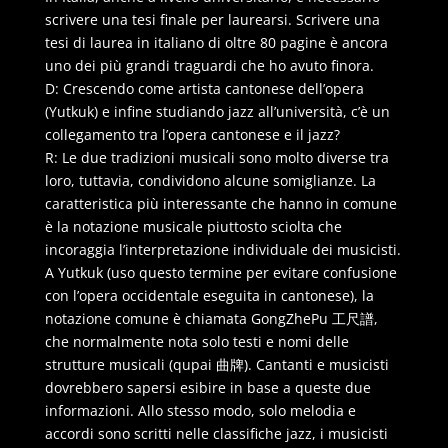
scrivere una tesi finale per laurearsi. Scrivere una
tesi di laurea in italiano di oltre 80 pagine è ancora
uno dei più grandi traguardi che ho avuto finora.
D: Crescendo come artista cantonese dell’opera
(Yutkuk) e infine studiando jazz all’università, c’è un
collegamento tra l’opera cantonese e il jazz?
R: Le due tradizioni musicali sono molto diverse tra
loro, tuttavia, condividono alcune somiglianze. La
caratteristica più interessante che hanno in comune
è la notazione musicale piuttosto sciolta che
incoraggia l’interpretazione individuale dei musicisti.
A Yutkuk (uso questo termine per evitare confusione
con l’opera occidentale eseguita in cantonese), la
notazione comune è chiamata GongZhePu 工尺譜,
che normalmente nota solo testi e nomi delle
strutture musicali (qupai 曲牌). Cantanti e musicisti
dovrebbero sapersi esibire in base a queste due
informazioni. Allo stesso modo, solo melodia e
accordi sono scritti nelle classifiche jazz, i musicisti