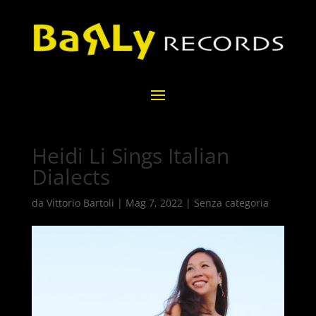
Heidi Li Sings Italian
Dialects
da
Vittorio Bartoli
|
Mag 7, 2022
|
Senza categoria