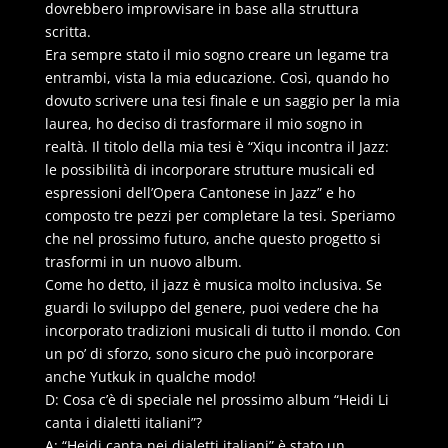
dovrebbero improvvisare in base alla struttura
scritta.
Era sempre stato il mio sogno creare un legame tra
entrambi, vista la mia educazione. Così, quando ho
dovuto scrivere una tesi finale e un saggio per la mia
laurea, ho deciso di trasformare il mio sogno in
realtà. Il titolo della mia tesi è “Xiqu incontra il Jazz:
le possibilità di incorporare strutture musicali ed
espressioni dell’Opera Cantonese in Jazz” e ho
composto tre pezzi per completare la tesi. Speriamo
che nel prossimo futuro, anche questo progetto si
trasformi in un nuovo album.
Come ho detto, il jazz è musica molto inclusiva. Se
guardi lo sviluppo del genere, puoi vedere che ha
incorporato tradizioni musicali di tutto il mondo. Con
un po’ di sforzo, sono sicuro che può incorporare
anche Yutkuk in qualche modo!
D: Cosa c’è di speciale nel prossimo album “Heidi Li
canta i dialetti italiani”?
A: “Heidi canta nei dialetti italiani” è stato un