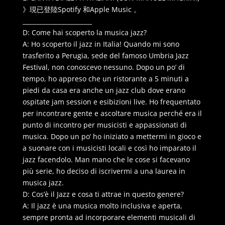
》現已登陸Spotify 和Apple Music 。
_______________________
D: Come hai scoperto la musica jazz?
A: Ho scoperto il jazz in Italia! Quando mi sono
trasferito a Perugia, sede del famoso Umbria Jazz
Festival, non conoscevo nessuno. Dopo un po’ di
tempo, ho appreso che un ristorante a 5 minuti a
piedi da casa era anche un jazz club dove erano
ospitate jam session e esibizioni live. Ho frequentato
per incontrare gente e ascoltare musica perché era il
punto di incontro per musicisti e appassionati di
musica. Dopo un po’ ho iniziato a mettermi in gioco e
a suonare con i musicisti locali e così ho imparato il
jazz facendolo. Man mano che le cose si facevano
più serie, ho deciso di iscrivermi a una laurea in
musica jazz.
D: Cos’è il Jazz e cosa ti attrae in questo genere?
A: Il jazz è una musica molto inclusiva e aperta,
sempre pronta ad incorporare elementi musicali di